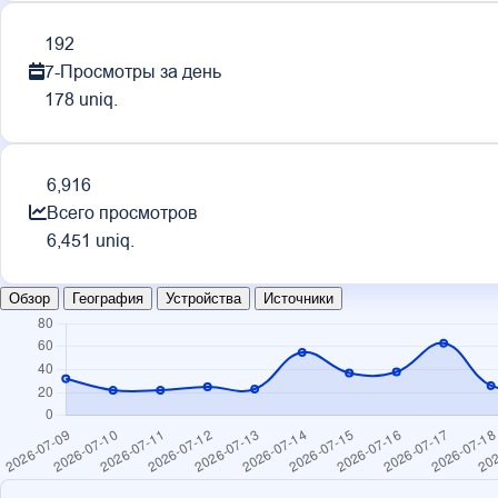
192
7-Просмотры за день
178 uniq.
6,916
Всего просмотров
6,451 uniq.
Обзор
География
Устройства
Источники