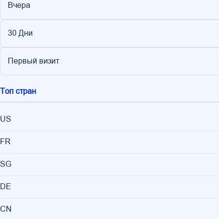
Вчера
30 Дни
Первый визит
Топ стран
US
FR
SG
DE
CN