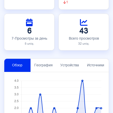
1
6
43
7-Просмотры за день
Всего просмотров
5 uniq.
32 uniq.
Обзор
География
Устройства
Источники