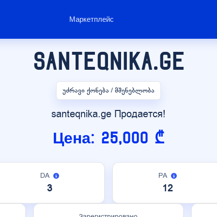
Маркетплейс
santeqnika.ge
უძრავი ქონება / მშენებლობა
santeqnika.ge Продается!
Цена: 25,000 ₾
DA
PA
3
12
Зарегистрировано