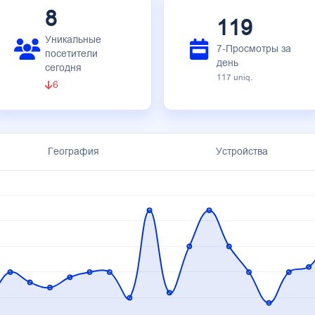
8
119
Уникальные
7-Просмотры за
посетители
день
сегодня
117 uniq.
6
География
Устройства