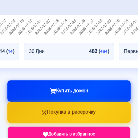
14 (
)
30 Дни
483 (
)
Первы
14
464
Купить домен
Покупка в рассрочку
Добавить в избранное