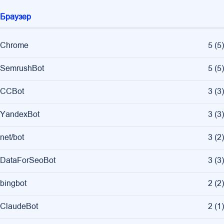
Браузер
Chrome
5
(
5
)
SemrushBot
5
(
5
)
CCBot
3
(
3
)
YandexBot
3
(
3
)
net/bot
3
(
2
)
DataForSeoBot
3
(
3
)
bingbot
2
(
2
)
ClaudeBot
2
(
1
)