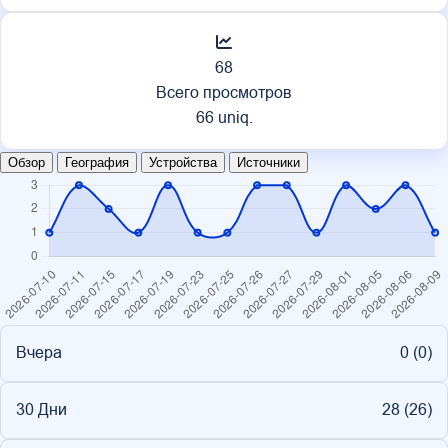
68
Всего просмотров
66 uniq.
Обзор
География
Устройства
Источники
Вчера
0 (
0
)
30 Дни
28 (
26
)