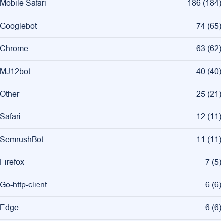
Mobile Safari
186
(
184
)
Googlebot
74
(
65
)
Chrome
63
(
62
)
MJ12bot
40
(
40
)
Other
25
(
21
)
Safari
12
(
11
)
SemrushBot
11
(
11
)
Firefox
7
(
5
)
Go-http-client
6
(
6
)
Edge
6
(
6
)