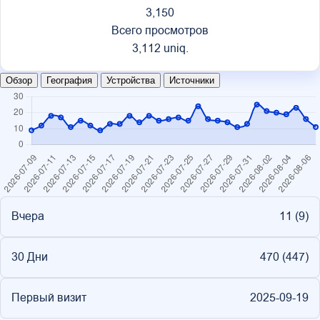
3,150
Всего просмотров
3,112 uniq.
Обзор
География
Устройства
Источники
Вчера
11 (
9
)
30 Дни
470 (
447
)
Первый визит
2025-09-19