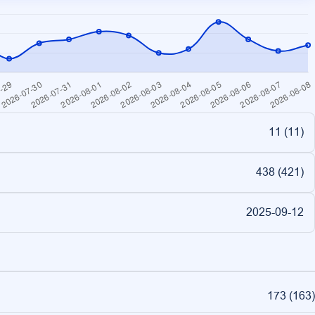
11 (
11
)
438 (
421
)
2025-09-12
173
(
163
)