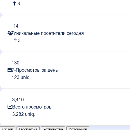
3
14
Уникальные посетители сегодня
3
130
7-Просмотры за день
123 uniq.
3,410
Всего просмотров
3,282 uniq.
Обзор
География
Устройства
Источники