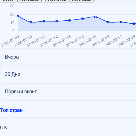
Вчера
30 Дни
Первый визит
Топ стран
US