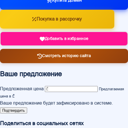
Купить домен
Покупка в рассрочку
Добавить в избранное
Смотреть историю сайта
Ваше предложение
Предложенная цена
Предлагаемая
цена в ₾
Ваше предложение будет зафиксировано в системе.
Подтвердить
Поделиться в социальных сетях