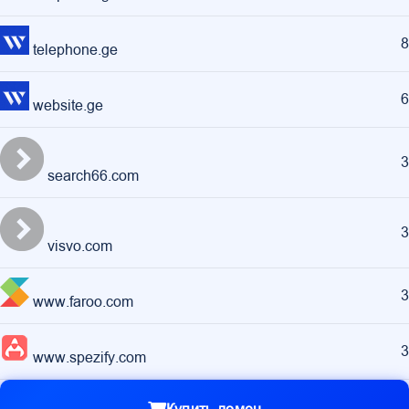
8
telephone.ge
6
website.ge
3
search66.com
3
visvo.com
3
www.faroo.com
3
www.spezify.com