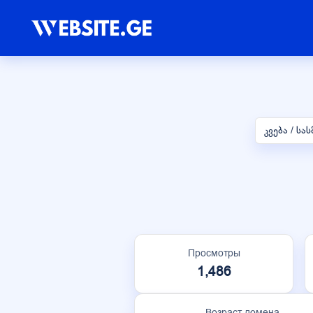
კვება / ს
Просмотры
1,486
Возраст домена