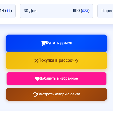
14 (
)
30 Дни
690 (
)
Первы
14
623
Купить домен
Покупка в рассрочку
Добавить в избранное
Смотреть историю сайта