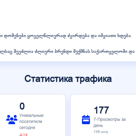
ლი დომენები ყოველწლიურად ძვირდება და იშვიათი ხდება.
ომელსაც შეუძლია ძლიერი ბრენდი შექმნას საქართველოში და
Статистика трафика
0
177
Уникальные
7-Просмотры за
посетители
день
сегодня
159 uniq.
14