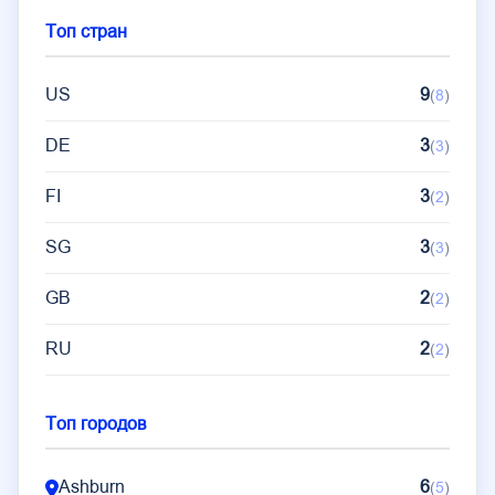
Топ стран
US
9
(
8
)
DE
3
(
3
)
FI
3
(
2
)
SG
3
(
3
)
GB
2
(
2
)
RU
2
(
2
)
Топ городов
Ashburn
6
(
5
)