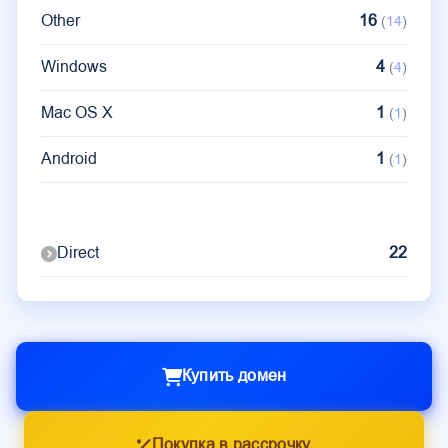
ClaudeBot
1
(
1
)
Other
16
(
14
)
Windows
4
(
4
)
Mac OS X
1
(
1
)
Android
1
(
1
)
Direct
22
Купить домен
Покупка в рассрочку