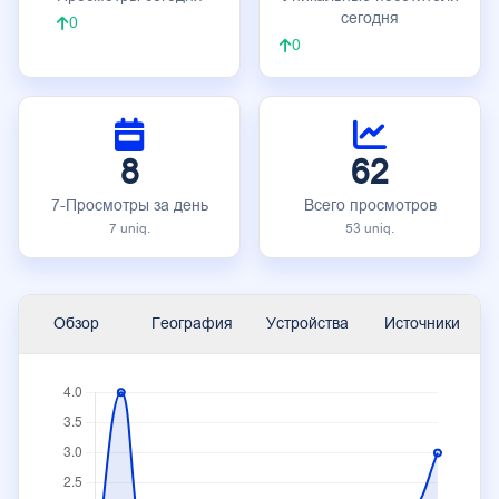
сегодня
0
0
8
62
7-Просмотры за день
Всего просмотров
7 uniq.
53 uniq.
Обзор
География
Устройства
Источники