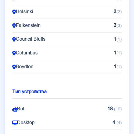
Helsinki
3
(
2
)
Falkenstein
3
(
3
)
Council Bluffs
1
(
1
)
Columbus
1
(
1
)
Boydton
1
(
1
)
Тип устройства
Bot
18
(
16
)
Desktop
4
(
4
)