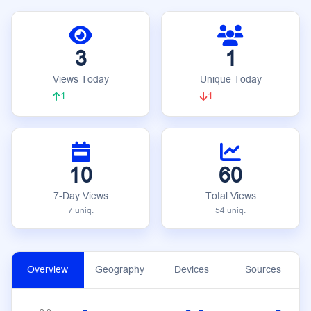
3
1
Views Today
Unique Today
1
1
10
60
7-Day Views
Total Views
7 uniq.
54 uniq.
Overview
Geography
Devices
Sources