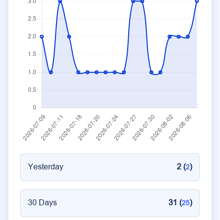
Yesterday
2 (
)
2
30 Days
31 (
)
25