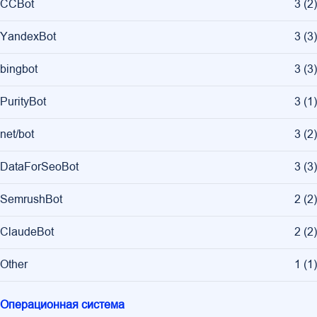
CCBot
3
(
2
)
YandexBot
3
(
3
)
bingbot
3
(
3
)
PurityBot
3
(
1
)
net/bot
3
(
2
)
DataForSeoBot
3
(
3
)
SemrushBot
2
(
2
)
ClaudeBot
2
(
2
)
Other
1
(
1
)
Операционная система