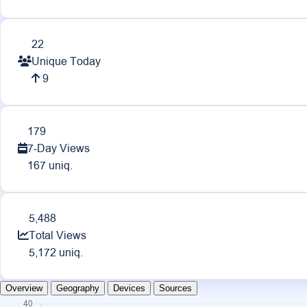
22
Unique Today
9
179
7-Day Views
167 uniq.
5,488
Total Views
5,172 uniq.
Overview
Geography
Devices
Sources