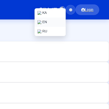
Login
KA
EN
RU