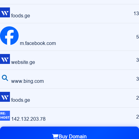
13
foods.ge
5
m.facebook.com
3
website.ge
3
www.bing.com
2
foods.ge
2
142.132.203.78
Buy Domain