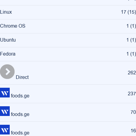
Linux
17
(
15
)
Chrome OS
1
(
1
)
Ubuntu
1
(
1
)
Fedora
1
(
1
)
262
Direct
237
foods.ge
70
foods.ge
16
foods.ge