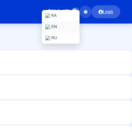
Login
KA
EN
RU