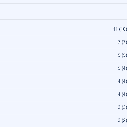
11
(
10
)
7
(
7
)
5
(
5
)
5
(
4
)
4
(
4
)
4
(
4
)
3
(
3
)
3
(
2
)