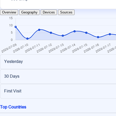
Overview
Geography
Devices
Sources
Yesterday
30 Days
First Visit
Top Countries