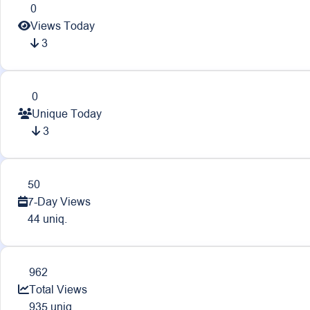
0
Views Today
3
0
Unique Today
3
50
7-Day Views
44 uniq.
962
Total Views
935 uniq.