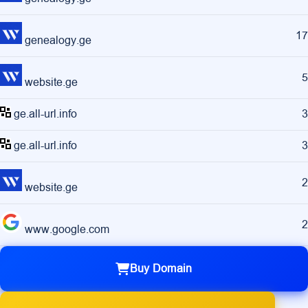
17
genealogy.ge
5
website.ge
ge.all-url.info
3
ge.all-url.info
3
2
website.ge
2
www.google.com
Buy Domain