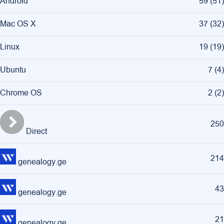
Android
59
(
51
)
Mac OS X
37
(
32
)
Linux
19
(
19
)
Ubuntu
7
(
4
)
Chrome OS
2
(
2
)
250
Direct
214
genealogy.ge
43
genealogy.ge
21
genealogy.ge