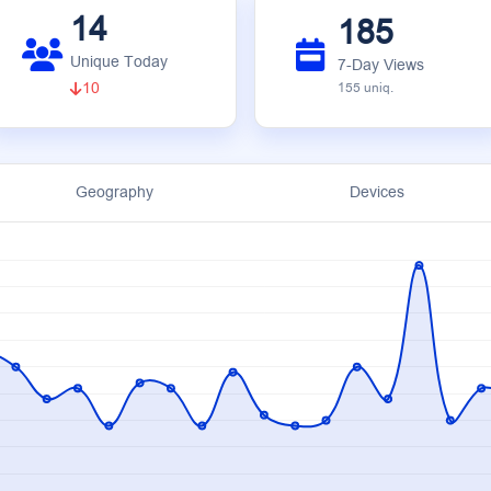
14
185
Unique Today
7-Day Views
10
155 uniq.
Geography
Devices