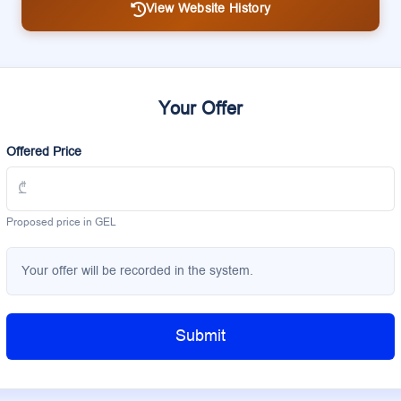
View Website History
Your Offer
Offered Price
Proposed price in GEL
Your offer will be recorded in the system.
Submit