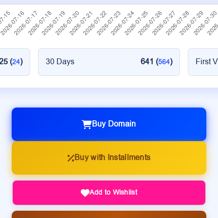
25 (
)
30 Days
641 (
)
First V
24
564
Buy Domain
Buy with Installments
Add to Wishlist