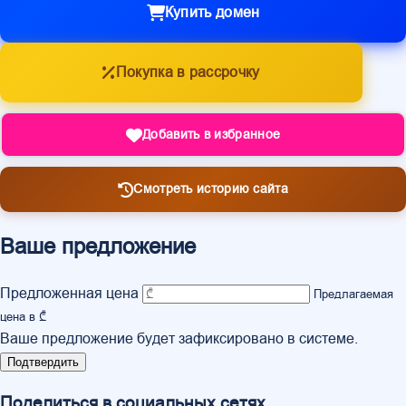
Купить домен
Покупка в рассрочку
Добавить в избранное
Смотреть историю сайта
Ваше предложение
Предложенная цена
Предлагаемая
цена в ₾
Ваше предложение будет зафиксировано в системе.
Подтвердить
Поделиться в социальных сетях