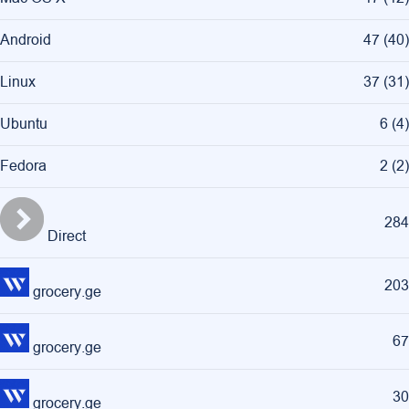
Android
47
(
40
)
Linux
37
(
31
)
Ubuntu
6
(
4
)
Fedora
2
(
2
)
284
Direct
203
grocery.ge
67
grocery.ge
30
grocery.ge