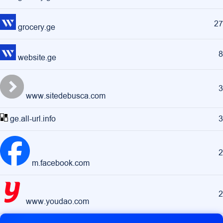
27
grocery.ge
8
website.ge
3
www.sitedebusca.com
ge.all-url.info
3
2
m.facebook.com
2
www.youdao.com