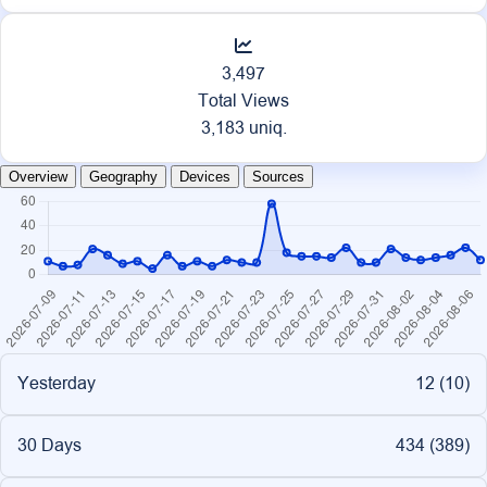
3,497
Total Views
3,183 uniq.
Overview
Geography
Devices
Sources
Yesterday
12 (
10
)
30 Days
434 (
389
)