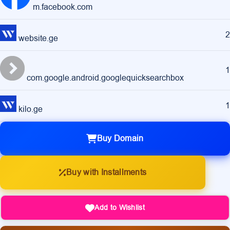
m.facebook.com
2
website.ge
1
com.google.android.googlequicksearchbox
1
kilo.ge
Buy Domain
Buy with Installments
Add to Wishlist