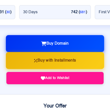
31 (
)
30 Days
742 (
)
First V
30
681
Buy Domain
Buy with Installments
Add to Wishlist
Your Offer