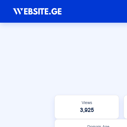
Views
3,925
Domain Age