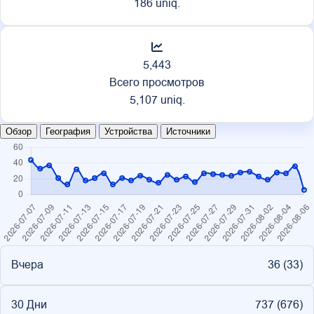
186 uniq.
5,443
Всего просмотров
5,107 uniq.
Обзор
География
Устройства
Источники
Вчера
36 (
33
)
30 Дни
737 (
676
)