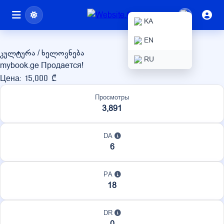
mybook.ge
KA
EN
კულტურა / ხელოვნება
RU
mybook.ge Продается!
Цена: 15,000 ₾
Просмотры
3,891
DA
6
PA
18
DR
0