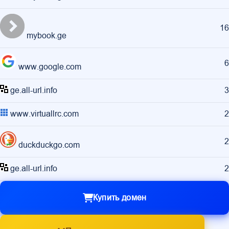
16
mybook.ge
6
www.google.com
ge.all-url.info
3
www.virtuallrc.com
2
2
duckduckgo.com
ge.all-url.info
2
Купить домен