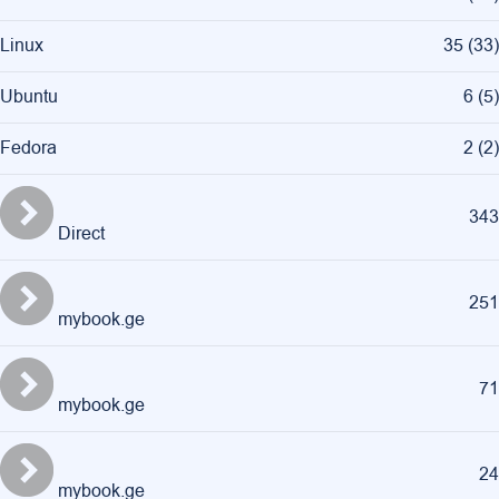
Linux
35
(
33
)
Ubuntu
6
(
5
)
Fedora
2
(
2
)
343
Direct
251
mybook.ge
71
mybook.ge
24
mybook.ge