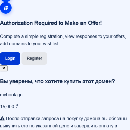
Authorization Required to Make an Offer!
Complete a simple registration, view responses to your offers,
add domains to your wishlist...
Login
Register
Вы уверены, что хотите купить этот домен?
mybook.ge
15,000 ₾
После отправки запроса на покупку домена вы обязаны
выкупить его по указанной цене и завершить оплату в