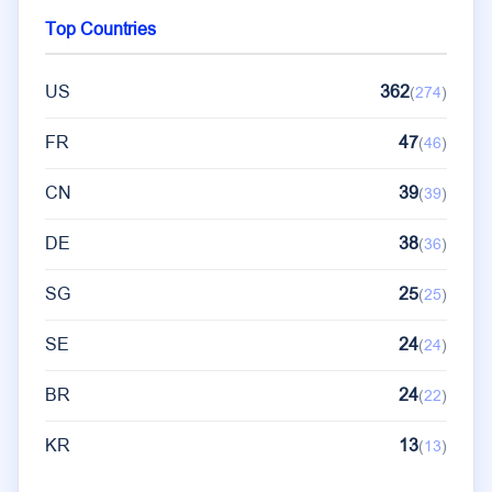
Top Countries
US
362
(
274
)
FR
47
(
46
)
CN
39
(
39
)
DE
38
(
36
)
SG
25
(
25
)
SE
24
(
24
)
BR
24
(
22
)
KR
13
(
13
)