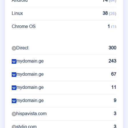
Android
74
(
64
)
Linux
38
(
26
)
Chrome OS
1
(
1
)
Ubuntu
1
(
1
)
Direct
300
mydomain.ge
243
mydomain.ge
67
mydomain.ge
11
mydomain.ge
9
hispavista.com
3
stylig.com
3