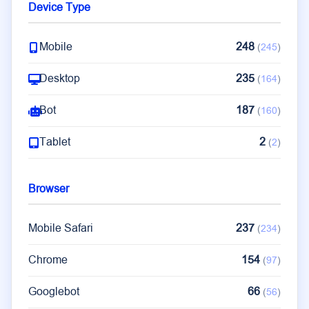
Device Type
Hong Kong
11
(
11
)
Mobile
248
(
245
)
Desktop
235
(
164
)
Bot
187
(
160
)
Tablet
2
(
2
)
Browser
Mobile Safari
237
(
234
)
Chrome
154
(
97
)
Googlebot
66
(
56
)