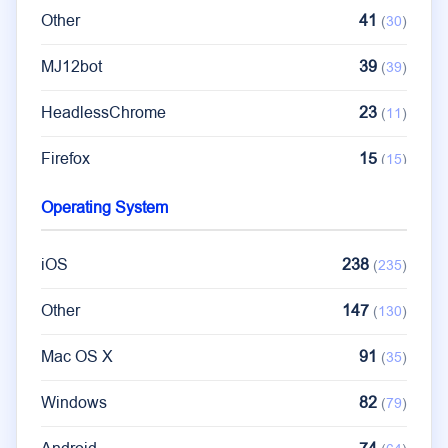
Other
41
(
30
)
MJ12bot
39
(
39
)
HeadlessChrome
23
(
11
)
Firefox
15
(
15
)
DuckDuckBot
14
(
13
)
Operating System
SemrushBot
9
(
9
)
iOS
238
(
235
)
Safari
9
(
8
)
Other
147
(
130
)
Mac OS X
91
(
35
)
Windows
82
(
79
)