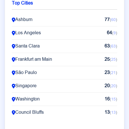
HK
11
(
11
)
Top Cities
NL
11
(
11
)
Ashburn
77
(
60
)
Los Angeles
64
(
9
)
Santa Clara
63
(
63
)
Frankfurt am Main
25
(
25
)
São Paulo
23
(
21
)
Singapore
20
(
20
)
Washington
16
(
15
)
Council Bluffs
13
(
13
)
Seoul
13
(
13
)