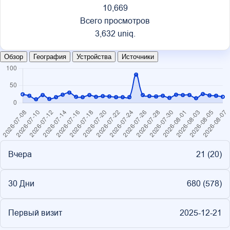
10,669
Всего просмотров
3,632 uniq.
Обзор
География
Устройства
Источники
Вчера
21 (
20
)
30 Дни
680 (
578
)
Первый визит
2025-12-21