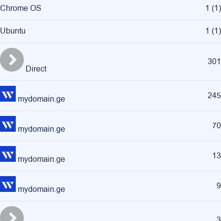
Chrome OS
1
(
1
)
Ubuntu
1
(
1
)
301
Direct
245
mydomain.ge
70
mydomain.ge
13
mydomain.ge
9
mydomain.ge
3