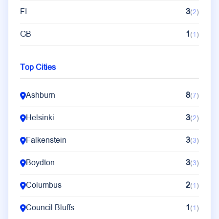
FI
3
(
2
)
GB
1
(
1
)
Top Cities
Ashburn
8
(
7
)
Helsinki
3
(
2
)
Falkenstein
3
(
3
)
Boydton
3
(
3
)
Columbus
2
(
1
)
Council Bluffs
1
(
1
)