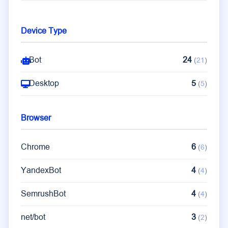
Device Type
Bot
24
(
21
)
Desktop
5
(
5
)
Browser
Chrome
6
(
6
)
YandexBot
4
(
4
)
SemrushBot
4
(
4
)
net/bot
3
(
2
)