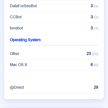
DataForSeoBot
3
(
3
)
CCBot
3
(
2
)
bingbot
3
(
3
)
ClaudeBot
2
(
1
)
Operating System
Other
1
(
1
)
Other
23
(
20
)
Mac OS X
6
(
6
)
Direct
29