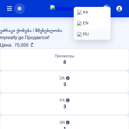
myrealty.ge
KA
EN
უძრავი ქონება / მშენებლობა
RU
myrealty.ge Продается!
Цена: 70,000 ₾
Просмотры
8
DA
3
PA
3
DR
1