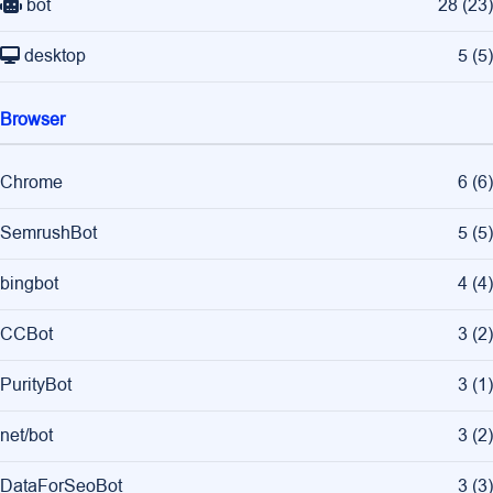
bot
28
(
23
)
desktop
5
(
5
)
Browser
Chrome
6
(
6
)
SemrushBot
5
(
5
)
bingbot
4
(
4
)
CCBot
3
(
2
)
PurityBot
3
(
1
)
net/bot
3
(
2
)
DataForSeoBot
3
(
3
)