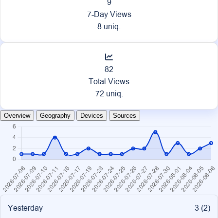
9
7-Day Views
8 uniq.
82
Total Views
72 uniq.
Overview
Geography
Devices
Sources
Yesterday
3 (
2
)