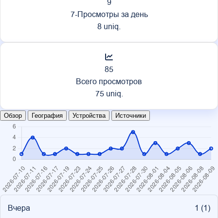
9
7-Просмотры за день
8 uniq.
85
Всего просмотров
75 uniq.
Обзор
География
Устройства
Источники
Вчера
1 (
1
)