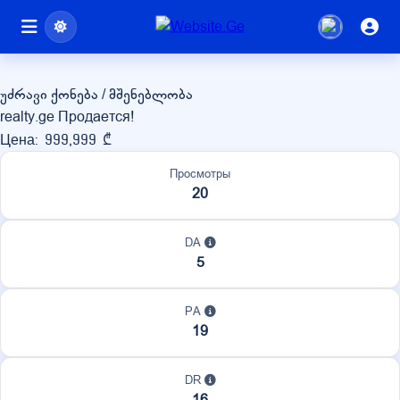
realty.ge
უძრავი ქონება / მშენებლობა
realty.ge Продается!
Цена: 999,999 ₾
Просмотры
20
DA
5
PA
19
DR
16