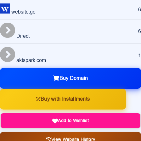
6
website.ge
6
Direct
1
aktspark.com
Buy Domain
Buy with Installments
Add to Wishlist
View Website History