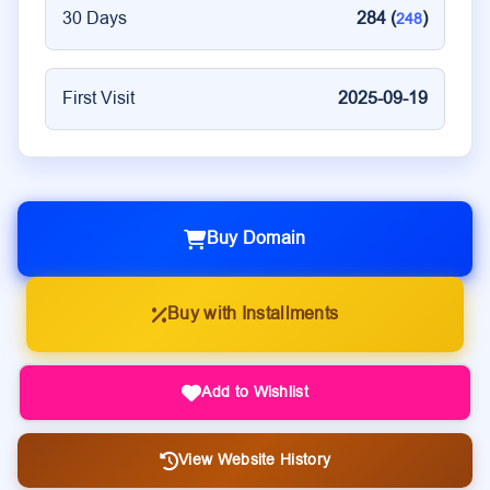
30 Days
284 (
)
248
First Visit
2025-09-19
Buy Domain
Buy with Installments
Add to Wishlist
View Website History