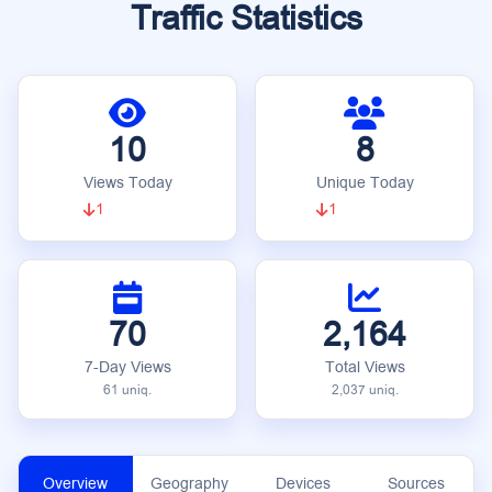
Traffic Statistics
10
8
Views Today
Unique Today
1
1
70
2,164
7-Day Views
Total Views
61 uniq.
2,037 uniq.
Overview
Geography
Devices
Sources