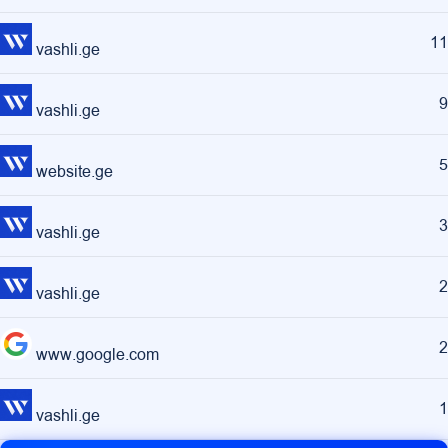
11
vashli.ge
9
vashli.ge
5
website.ge
3
vashli.ge
2
vashli.ge
2
www.google.com
1
vashli.ge