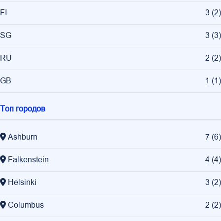
FI
3
(
2
)
SG
3
(
3
)
RU
2
(
2
)
GB
1
(
1
)
Топ городов
Ashburn
7
(
6
)
Falkenstein
4
(
4
)
Helsinki
3
(
2
)
Columbus
2
(
2
)