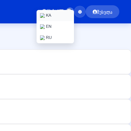
შესვლა
KA
EN
RU