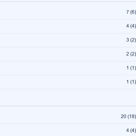
7
(
6
)
4
(
4
)
3
(
2
)
2
(
2
)
1
(
1
)
1
(
1
)
20
(
18
)
4
(
4
)