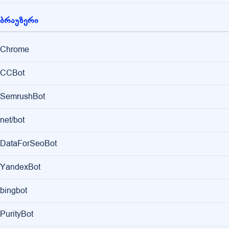
ბრაუზერი
Chrome
CCBot
SemrushBot
net/bot
DataForSeoBot
YandexBot
bingbot
PurityBot