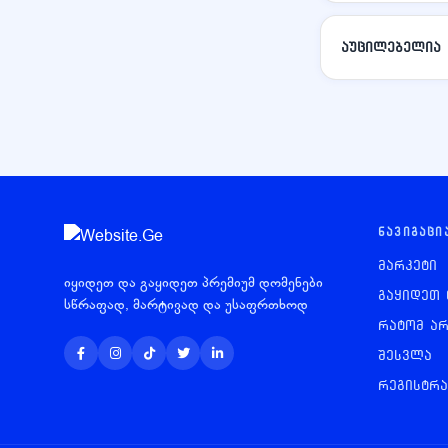
აუცილებელია 
ᲜᲐᲕᲘᲒᲐᲪᲘ
მარკეტი
იყიდეთ და გაყიდეთ პრემიუმ დომენები
გაყიდეთ 
სწრაფად, მარტივად და უსაფრთხოდ
რატომ არ
შესვლა
რეგისტრა