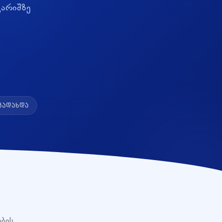
გარიშზე
გადახდა
ების