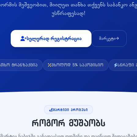
რმის მეშვეობით, მიიღეთ თანხა თქვენს საბანკო ან
უსწრაფესად!
სელერად რეგისტრაცია
მარკეტი
თხო ტრანზაქცია
მხოლოდ 5% საკომისიო
სწრაფი 
ᲛᲐᲠᲢᲘᲕᲘ ᲞᲠᲝᲪᲔᲡᲘ
როგორ მუშაობს
 მარტივ ნაბიჯში განათავსეთ დომენი და დაიწყეთ შეთავაზებ