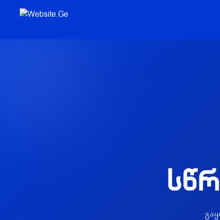
სწრ
გაყ