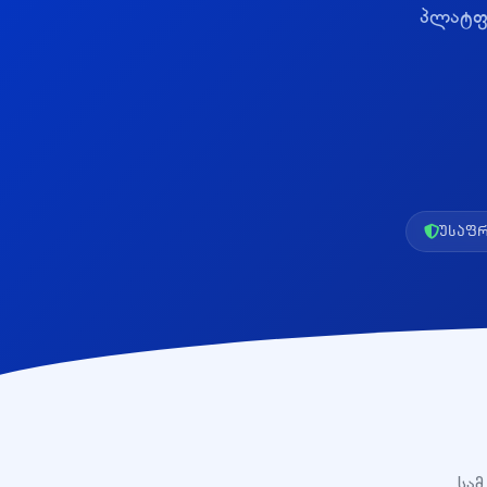
პლატფო
უსაფრ
სამ