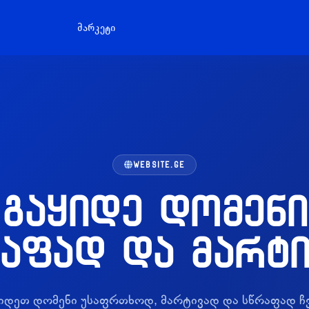
მარკეტი
WEBSITE.GE
გაყიდე დომენი
აფად და მარტ
იდეთ დომენი უსაფრთხოდ, მარტივად და სწრაფად ჩ