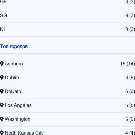
GE
3
(
3
)
SG
3
(
3
)
NL
3
(
3
)
Топ городов
Ashburn
15
(
14
)
Dublin
8
(
8
)
DeKalb
6
(
6
)
Los Angeles
5
(
5
)
Washington
5
(
5
)
North Kansas City
4
(
4
)