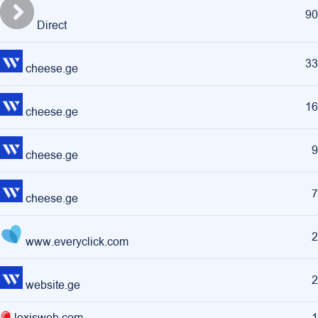
90
Direct
33
cheese.ge
16
cheese.ge
9
cheese.ge
7
cheese.ge
2
www.everyclick.com
2
website.ge