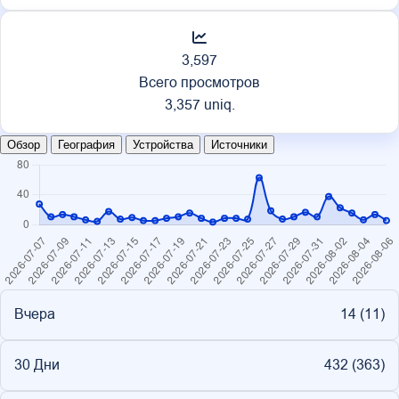
3,597
Всего просмотров
3,357 uniq.
Обзор
География
Устройства
Источники
Вчера
14 (
11
)
30 Дни
432 (
363
)