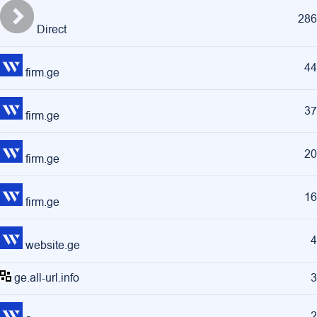
286
Direct
44
firm.ge
37
firm.ge
20
firm.ge
16
firm.ge
4
website.ge
ge.all-url.info
3
2