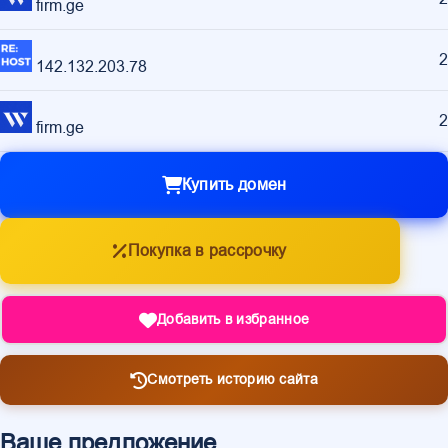
firm.ge
2
142.132.203.78
2
firm.ge
Купить домен
Покупка в рассрочку
Добавить в избранное
Смотреть историю сайта
Ваше предложение