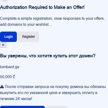
Authorization Required to Make an Offer!
Complete a simple registration, view responses to your offers,
add domains to your wishlist...
Login
Register
Вы уверены, что хотите купить этот домен?
lombard.ge
50,000 ₾
После отправки запроса на покупку домена вы обязаны
выкупить его по указанной цене и завершить оплату в
течение 24 часов!