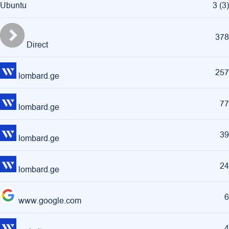
Ubuntu
3
(
3
)
378
Direct
257
lombard.ge
77
lombard.ge
39
lombard.ge
24
lombard.ge
6
www.google.com
4