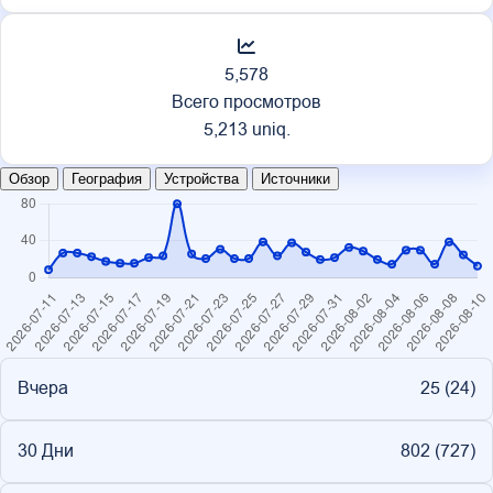
5,578
Всего просмотров
5,213 uniq.
Обзор
География
Устройства
Источники
Вчера
25 (
24
)
30 Дни
802 (
727
)