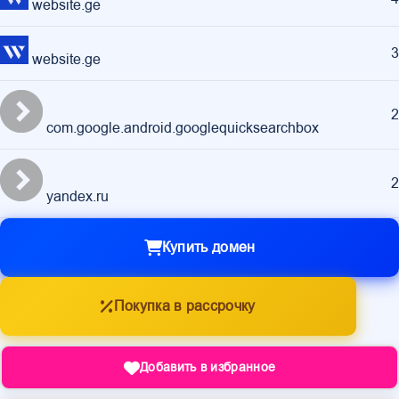
website.ge
3
website.ge
2
com.google.android.googlequicksearchbox
2
yandex.ru
Купить домен
Покупка в рассрочку
Добавить в избранное