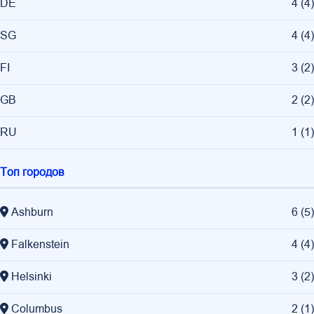
DE
4
(
4
)
SG
4
(
4
)
FI
3
(
2
)
GB
2
(
2
)
RU
1
(
1
)
Топ городов
Ashburn
6
(
5
)
Falkenstein
4
(
4
)
Helsinki
3
(
2
)
Columbus
2
(
1
)