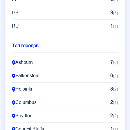
GB
3
(
3
)
RU
1
(
1
)
Топ городов
Ashburn
7
(
6
)
Falkenstein
6
(
4
)
Helsinki
3
(
2
)
Columbus
2
(
1
)
Boydton
2
(
2
)
Council Bluffs
1
(
1
)