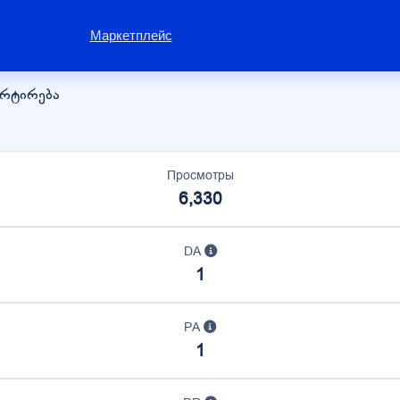
Маркетплейс
ორტირება
Просмотры
6,330
DA
1
PA
1