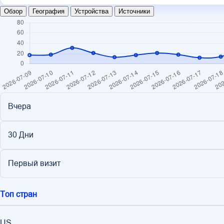
Обзор
География
Устройства
Источники
Вчера
30 Дни
Первый визит
Топ стран
US