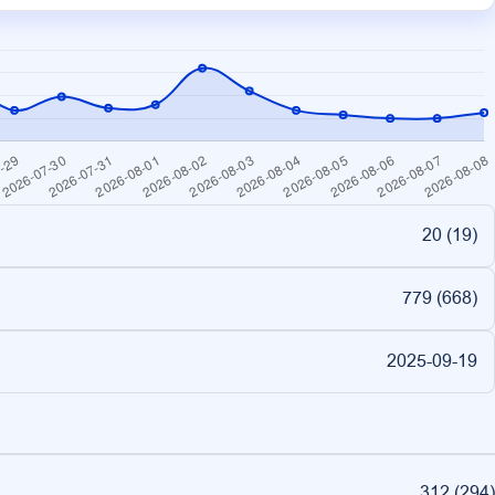
20 (
19
)
779 (
668
)
2025-09-19
312
(
294
)