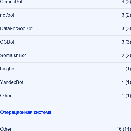
ClaudeBot
4
(
3
)
net/bot
3
(
2
)
DataForSeoBot
3
(
3
)
CCBot
3
(
3
)
SemrushBot
2
(
2
)
bingbot
1
(
1
)
YandexBot
1
(
1
)
Other
1
(
1
)
Операционная система
Other
16
(
14
)