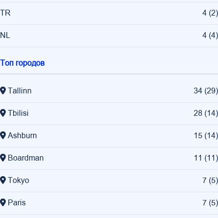
TR
4
(
2
)
NL
4
(
4
)
Топ городов
Tallinn
34
(
29
)
Tbilisi
28
(
14
)
Ashburn
15
(
14
)
Boardman
11
(
11
)
Tokyo
7
(
5
)
Paris
7
(
5
)