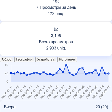
183
7-Просмотры за день
173 uniq.
3,195
Всего просмотров
2,933 uniq.
Обзор
География
Устройства
Источники
Вчера
20 (
20
)