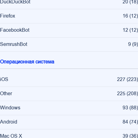
DuckDuckBot
20
(
18
)
Firefox
16
(
12
)
FacebookBot
12
(
12
)
SemrushBot
9
(
9
)
Операционная система
iOS
227
(
223
)
Other
225
(
208
)
Windows
93
(
88
)
Android
84
(
74
)
Mac OS X
39
(
36
)