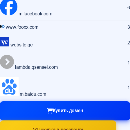
6
m.facebook.com
www.fooxx.com
3
2
website.ge
1
lambda.qsensei.com
1
m.baidu.com
Купить домен