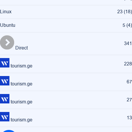
Linux
23
(
18
)
Ubuntu
5
(
4
)
341
Direct
228
tourism.ge
67
tourism.ge
27
tourism.ge
13
tourism.ge