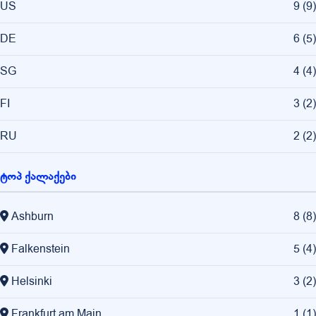
US
9
(
9
)
DE
6
(
5
)
SG
4
(
4
)
FI
3
(
2
)
RU
2
(
2
)
ტოპ ქალაქები
Ashburn
8
(
8
)
Falkenstein
5
(
4
)
Helsinki
3
(
2
)
Frankfurt am Main
1
(
1
)