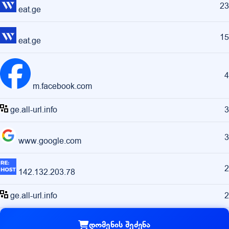
23
eat.ge
15
eat.ge
4
m.facebook.com
ge.all-url.info
3
3
www.google.com
2
142.132.203.78
ge.all-url.info
2
დომენის შეძენა