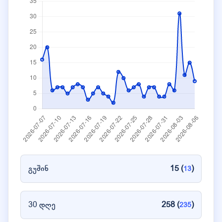
გუშინ
15 (
)
13
30 დღე
258 (
)
235