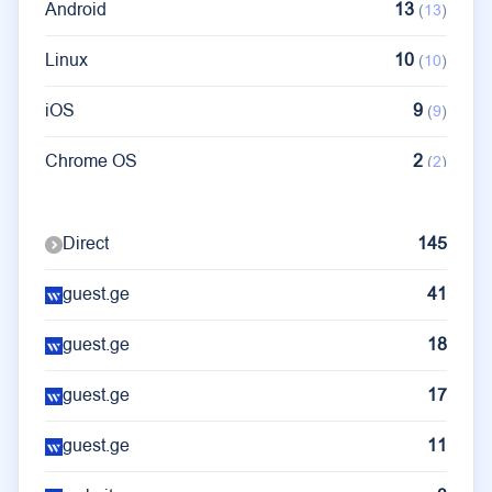
Android
13
(
13
)
Linux
10
(
10
)
iOS
9
(
9
)
Chrome OS
2
(
2
)
Ubuntu
2
(
2
)
Direct
145
guest.ge
41
guest.ge
18
guest.ge
17
guest.ge
11