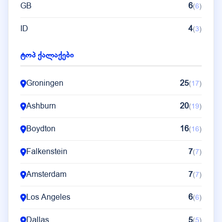
GB
6
(
6
)
ID
4
(
3
)
IE
4
(
4
)
ტოპ ქალაქები
FI
3
(
2
)
Groningen
25
(
17
)
Ashburn
20
(
19
)
Boydton
16
(
16
)
Falkenstein
7
(
7
)
Amsterdam
7
(
7
)
Los Angeles
6
(
6
)
Dallas
5
(
5
)