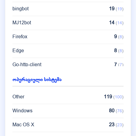
bingbot
19
(
19
)
MJ12bot
14
(
14
)
Firefox
9
(
8
)
Edge
8
(
8
)
Go-http-client
7
(
7
)
Mobile Safari
6
(
6
)
ოპერაციული სისტემა
Googlebot
5
(
5
)
Other
119
(
100
)
FacebookBot
5
(
3
)
Windows
80
(
76
)
Mac OS X
23
(
23
)