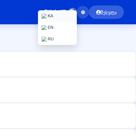
შესვლა
KA
EN
RU