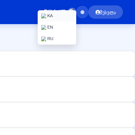
შესვლა
KA
EN
RU