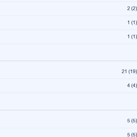
2
(
2
)
1
(
1
)
1
(
1
)
21
(
19
)
4
(
4
)
5
(
5
)
5
(
5
)